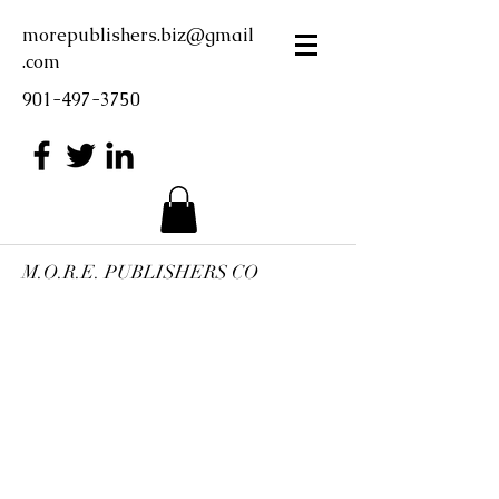
morepublishers.biz@gmail
.com
901-497-3750
M.O.R.E. PUBLISHERS CO